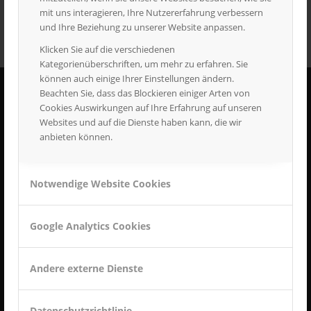
mit uns interagieren, Ihre Nutzererfahrung verbessern
und Ihre Beziehung zu unserer Website anpassen.
Klicken Sie auf die verschiedenen
Kategorienüberschriften, um mehr zu erfahren. Sie
können auch einige Ihrer Einstellungen ändern.
Beachten Sie, dass das Blockieren einiger Arten von
Cookies Auswirkungen auf Ihre Erfahrung auf unseren
MTK METALLTECHNIK GMBH
Websites und auf die Dienste haben kann, die wir
Carl-Benz-Straße 14
anbieten können.
89597 Munderkingen
Tel.:
07393 919981
Notwendige Website Cookies
info@metalltechnik-kirchen.de
Google Analytics Cookies
Andere externe Dienste
SEITEN
Datenschutzerklärung
Datenschutzrichtlinie