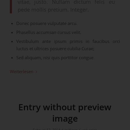
vitae, justo. Nullam dictum felis eu
pede mollis pretium. Integer.
Donec posuere vulputate arcu.
Phasellus accumsan cursus velit.
Vestibulum ante ipsum primis in faucibus orci
luctus et ultrices posuere cubilia Curae;
Sed aliquam, nisi quis porttitor congue
Weiterlesen
Entry without preview
image
/
/
Februar 12, 2014
in
News
von
axios