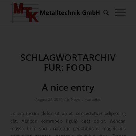
SCHLAGWORTARCHIV
FÜR:
FOOD
A nice entry
/
/
August 24, 2014
in
News
von
axios
Lorem ipsum dolor sit amet, consectetuer adipiscing
elit. Aenean commodo ligula eget dolor. Aenean
massa. Cum sociis natoque penatibus et magnis dis
parturient montes, nascetur ridiculus mus. Donec