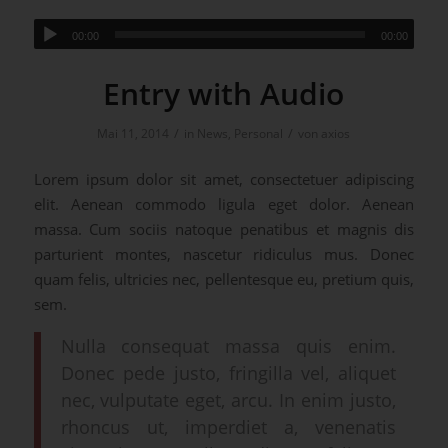
00:00
00:00
Entry with Audio
/
/
Mai 11, 2014
in
News
,
Personal
von
axios
Lorem ipsum dolor sit amet, consectetuer adipiscing
elit. Aenean commodo ligula eget dolor. Aenean
massa. Cum sociis natoque penatibus et magnis dis
parturient montes, nascetur ridiculus mus. Donec
quam felis, ultricies nec, pellentesque eu, pretium quis,
sem.
Nulla consequat massa quis enim.
Donec pede justo, fringilla vel, aliquet
nec, vulputate eget, arcu. In enim justo,
rhoncus ut, imperdiet a, venenatis