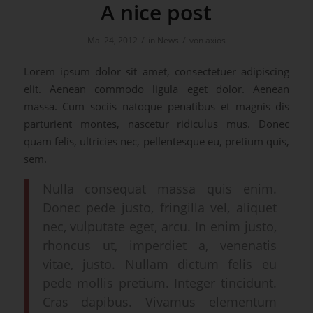
A nice post
/
/
Mai 24, 2012
in
News
von
axios
Lorem ipsum dolor sit amet, consectetuer adipiscing
elit. Aenean commodo ligula eget dolor. Aenean
massa. Cum sociis natoque penatibus et magnis dis
parturient montes, nascetur ridiculus mus. Donec
quam felis, ultricies nec, pellentesque eu, pretium quis,
sem.
Nulla consequat massa quis enim.
Donec pede justo, fringilla vel, aliquet
nec, vulputate eget, arcu. In enim justo,
rhoncus ut, imperdiet a, venenatis
vitae, justo. Nullam dictum felis eu
pede mollis pretium. Integer tincidunt.
Cras dapibus. Vivamus elementum