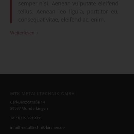
semper nisi. Aenean vulputate eleifend
tellus. Aenean leo ligula, porttitor eu,
consequat vitae, eleifend ac, enim.
Weiterlesen
MTK METALLTECHNIK GMBH
Carl-Benz-Straße 14
89597 Munderkingen
Tel.:
07393 919981
info@metalltechnik-kirchen.de