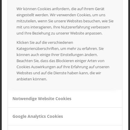
Entry with Post Format
Wir können Cookies anfordern, die auf Ihrem Gerät
„Video“
eingestellt werden. Wir verwenden Cookies, um uns
mitzuteilen, wenn Sie unsere Websites besuchen, wie Sie
/
/
Dezember 24, 2013
in
Personal
von
axios
mit uns interagieren, Ihre Nutzererfahrung verbessern
und Ihre Beziehung zu unserer Website anpassen.
Lorem ipsum dolor sit amet, consectetuer adipiscing
Klicken Sie auf die verschiedenen
elit. Aenean commodo ligula eget dolor. Aenean
Kategorienüberschriften, um mehr zu erfahren. Sie
massa. Cum sociis natoque penatibus et magnis dis
können auch einige Ihrer Einstellungen ändern.
parturient montes, nascetur ridiculus mus. Donec
Beachten Sie, dass das Blockieren einiger Arten von
quam felis, ultricies nec, pellentesque eu, pretium quis,
Cookies Auswirkungen auf Ihre Erfahrung auf unseren
Websites und auf die Dienste haben kann, die wir
sem. Nulla consequat massa quis enim. Donec pede
anbieten können.
justo, fringilla vel, aliquet nec, vulputate eget, arcu. In
enim justo, rhoncus ut, imperdiet a, venenatis vitae,
justo.
Notwendige Website Cookies
Nullam dictum felis eu pede mollis
pretium. Integer tincidunt. Cras
Google Analytics Cookies
dapibus. Vivamus elementum semper