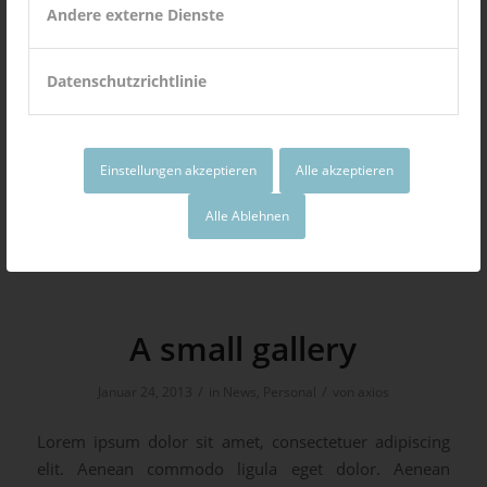
nisi. Aenean vulputate eleifend tellus.
Andere externe Dienste
Aenean leo ligula, porttitor eu,
consequat vitae, eleifend ac, enim.
Datenschutzrichtlinie
Aliquam lorem ante, dapibus in, viverra
quis, feugiat a, tellus.
Einstellungen akzeptieren
Alle akzeptieren
Weiterlesen
Alle Ablehnen
A small gallery
/
/
Januar 24, 2013
in
News
,
Personal
von
axios
Lorem ipsum dolor sit amet, consectetuer adipiscing
elit. Aenean commodo ligula eget dolor. Aenean