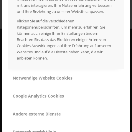
mit uns interagieren, Ihre Nutzererfahrung verbessern
und Ihre Beziehung zu unserer Website anpassen.
Klicken Sie auf die verschiedenen
Kategorienüberschriften, um mehr zu erfahren. Sie
können auch einige Ihrer Einstellungen ändern.
Beachten Sie, dass das Blockieren einiger Arten von
Cookies Auswirkungen auf Ihre Erfahrung auf unseren
MTK METALLTECHNIK GMBH
Websites und auf die Dienste haben kann, die wir
Carl-Benz-Straße 14
anbieten können.
89597 Munderkingen
Tel.:
07393 919981
Notwendige Website Cookies
info@metalltechnik-kirchen.de
Google Analytics Cookies
Andere externe Dienste
SEITEN
Datenschutzerklärung
Datenschutzrichtlinie