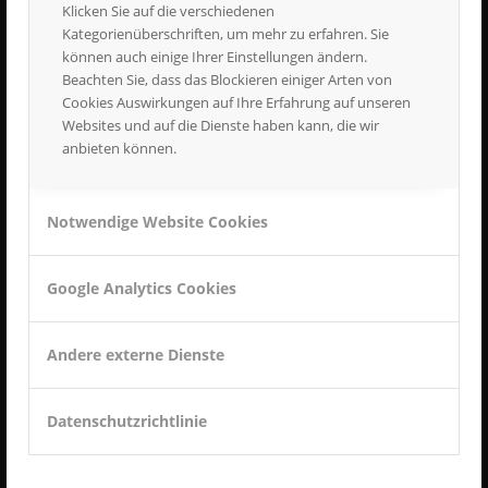
Klicken Sie auf die verschiedenen
MTK METALLTECHNIK GMBH
Kategorienüberschriften, um mehr zu erfahren. Sie
können auch einige Ihrer Einstellungen ändern.
Carl-Benz-Straße 14
Beachten Sie, dass das Blockieren einiger Arten von
89597 Munderkingen
Cookies Auswirkungen auf Ihre Erfahrung auf unseren
Tel.:
07393 919981
Websites und auf die Dienste haben kann, die wir
anbieten können.
info@metalltechnik-kirchen.de
Notwendige Website Cookies
Google Analytics Cookies
SEITEN
Datenschutzerklärung
Andere externe Dienste
Impressum
Datenschutzrichtlinie