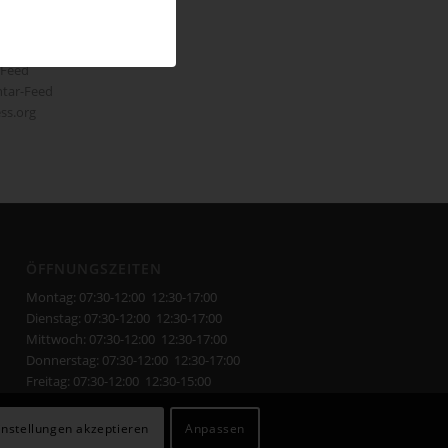
en
-Feed
tar-Feed
ss.org
ÖFFNUNGSZEITEN
Montag: 07:30-12:00 12:30-17:00
Dienstag: 07:30-12:00 12:30-17:00
Mittwoch: 07:30-12:00 12:30-17:00
Donnerstag: 07:30-12:00 12:30-17:00
Freitag: 07:30-12:00 12:30-15:00
instellungen akzeptieren
Anpassen