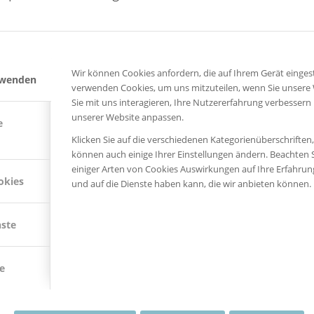
ARCHI
Septemb
Wir können Cookies anfordern, die auf Ihrem Gerät eingest
rwenden
August 
verwenden Cookies, um uns mitzuteilen, wenn Sie unsere
Mai 201
Sie mit uns interagieren, Ihre Nutzererfahrung verbessern
Februar 
unserer Website anpassen.
e
Dezembe
Klicken Sie auf die verschiedenen Kategorienüberschriften
Januar 2
können auch einige Ihrer Einstellungen ändern. Beachten S
August 
einiger Arten von Cookies Auswirkungen auf Ihre Erfahru
Mai 201
okies
und auf die Dienste haben kann, die wir anbieten können.
nste
KATEG
News
Personal
e
Uncateg