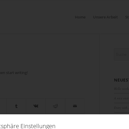
Home
Unsere Arbeit
S
hen start writing!
NEUES
Hello worl
A nice entr
Entry with
Entry with
tsphäre Einstellungen
Entry with