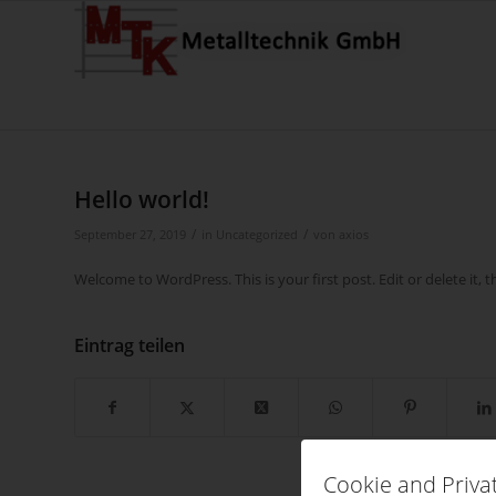
Hello world!
/
/
September 27, 2019
in
Uncategorized
von
axios
Welcome to WordPress. This is your first post. Edit or delete it, t
Eintrag teilen
Cookie and Priva