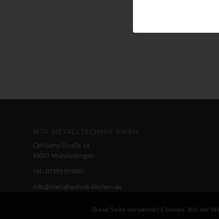
MTK METALLTECHNIK GMBH
Carl-Benz-Straße 14
89597 Munderkingen
Tel.:
07393 919981
info@metalltechnik-kirchen.de
Diese Seite verwendet Cookies. Mit der W