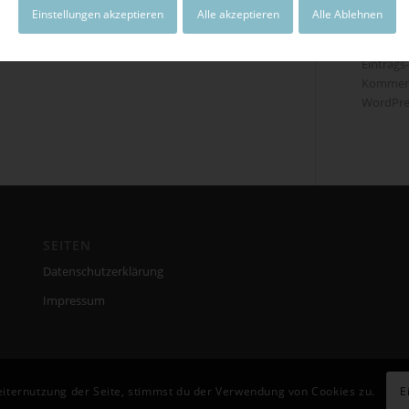
Einstellungen akzeptieren
Alle akzeptieren
Alle Ablehnen
META
Anmeld
Eintrags
Kommen
WordPre
SEITEN
Datenschutzerklärung
Impressum
E
eiternutzung der Seite, stimmst du der Verwendung von Cookies zu.