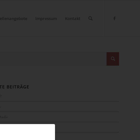
tellenangebote
Impressum
Kontakt
TE BEITRÄGE
d!
y
 Audio
out preview image
 Post Format „Video“